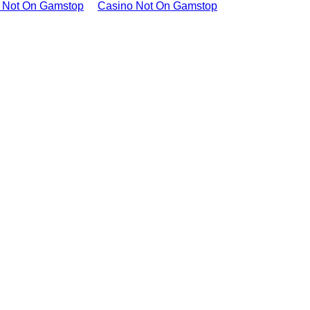
s Not On Gamstop
Casino Not On Gamstop