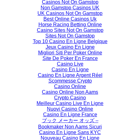
Casinos Not On Gamstop
Non Gamstop Casinos UK
UK Casinos Not On Gamstop
Best Online Casinos Uk
Horse Racing Betting Online
Casino Sites Not On Gamstop
Sites Not On Gamstop
Top 10 Casino En Ligne Belgique
Jeux Casino En Ligne
Migliori Siti Per Poker Online
Site De Poker En France
Casino Live
Casino En Ligne
Casino En Ligne Argent Réel
Scommesse Crypto
Casino Online
Casino Online Non Aams
Crypto Casino
Meilleur Casino Live En Ligne
Nuovi Casino Online
Casino En Ligne France
ブック メーカー オッズ –
Bookmaker Non Aams Sicuri
Casino En Ligne Sans KYC
Nouveau Casino En Ligne