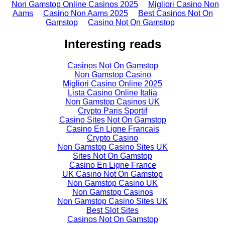
Non Gamstop Online Casinos 2025
Migliori Casino Non
Aams
Casino Non Aams 2025
Best Casinos Not On
Gamstop
Casino Not On Gamstop
Interesting reads
Casinos Not On Gamstop
Non Gamstop Casino
Migliori Casino Online 2025
Lista Casino Online Italia
Non Gamstop Casinos UK
Crypto Paris Sportif
Casino Sites Not On Gamstop
Casino En Ligne Francais
Crypto Casino
Non Gamstop Casino Sites UK
Sites Not On Gamstop
Casino En Ligne France
UK Casino Not On Gamstop
Non Gamstop Casino UK
Non Gamstop Casinos
Non Gamstop Casino Sites UK
Best Slot Sites
Casinos Not On Gamstop